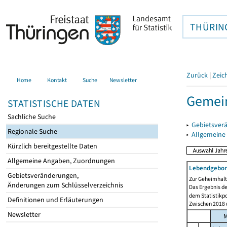
THÜRIN
Zurück
|
Zeic
Home
Kontakt
Suche
Newsletter
Gemei
STATISTISCHE DATEN
Sachliche Suche
▸
Gebietsver
Regionale Suche
▸
Allgemeine
Kürzlich bereitgestellte Daten
Allgemeine Angaben, Zuordnungen
Lebendgebor
Gebietsveränderungen,
Zur Geheimhaltu
Änderungen zum Schlüsselverzeichnis
Das Ergebnis d
dem Statistikp
Definitionen und Erläuterungen
Zwischen 2018 u
Newsletter
M