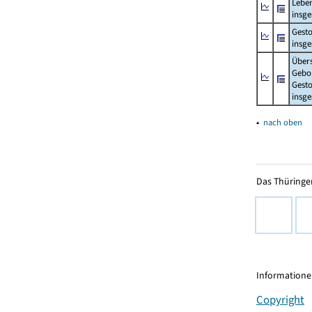
Lebe
insg
Gest
insg
Über
Gebo
Gesto
insg
▴
nach oben
Das Thüringer
Informationen
Copyright