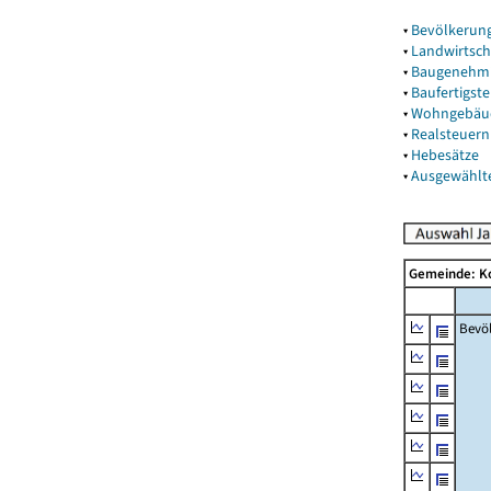
▾
Bevölkerun
▾
Landwirtsch
▾
Baugenehm
▾
Baufertigst
▾
Wohngebäu
▾
Realsteuern
▾
Hebesätze
▾
Ausgewählt
Gemeinde: 
Bevö