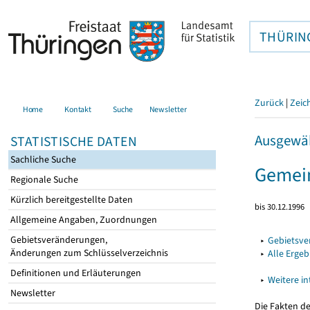
THÜRIN
Zurück
|
Zeic
Home
Kontakt
Suche
Newsletter
Ausgewäh
STATISTISCHE DATEN
Sachliche Suche
Gemei
Regionale Suche
Kürzlich bereitgestellte Daten
bis 30.12.1996
Allgemeine Angaben, Zuordnungen
Gebietsveränderungen,
▸
Gebietsv
Änderungen zum Schlüsselverzeichnis
▸
Alle Erge
Definitionen und Erläuterungen
▸
Weitere i
Newsletter
Die Fakten d