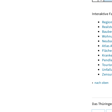
Interaktive 
Region
Realst
Baube
Wohnun
Neubau
Atlas A
Fläche
Kranke
Pendle
Touris
Unfall
Zensus
▴
nach oben
Das Thüringer