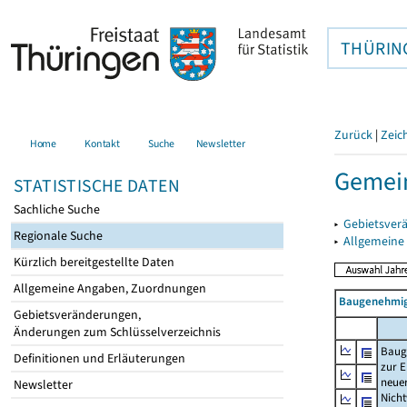
THÜRIN
Zurück
|
Zeic
Home
Kontakt
Suche
Newsletter
Gemein
STATISTISCHE DATEN
Sachliche Suche
▸
Gebietsver
Regionale Suche
▸
Allgemeine
Kürzlich bereitgestellte Daten
Allgemeine Angaben, Zuordnungen
Baugenehmig
Gebietsveränderungen,
Änderungen zum Schlüsselverzeichnis
Baug
Definitionen und Erläuterungen
zur E
neue
Newsletter
Nich