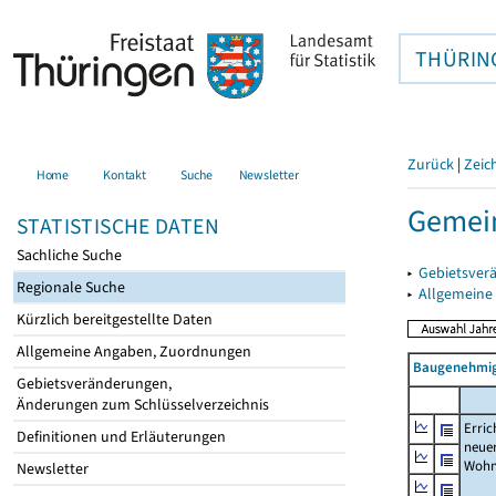
THÜRIN
Zurück
|
Zeic
Home
Kontakt
Suche
Newsletter
Gemein
STATISTISCHE DATEN
Sachliche Suche
▸
Gebietsver
Regionale Suche
▸
Allgemeine
Kürzlich bereitgestellte Daten
Allgemeine Angaben, Zuordnungen
Baugenehmig
Gebietsveränderungen,
Änderungen zum Schlüsselverzeichnis
Erric
Definitionen und Erläuterungen
neue
Wohn
Newsletter