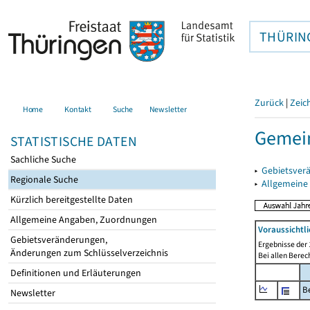
THÜRIN
Zurück
|
Zeic
Home
Kontakt
Suche
Newsletter
Gemein
STATISTISCHE DATEN
Sachliche Suche
▸
Gebietsver
Regionale Suche
▸
Allgemeine
Kürzlich bereitgestellte Daten
Allgemeine Angaben, Zuordnungen
Voraussichtl
Gebietsveränderungen,
Ergebnisse der 
Änderungen zum Schlüsselverzeichnis
Bei allen Bere
Definitionen und Erläuterungen
B
Newsletter