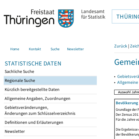
THÜRIN
Zurück
|
Zeic
Home
Kontakt
Suche
Newsletter
Gemein
STATISTISCHE DATEN
Sachliche Suche
▸
Gebietsver
Regionale Suche
▸
Allgemeine
Kürzlich bereitgestellte Daten
Allgemeine Angaben, Zuordnungen
Bevölkerung 
Gebietsveränderungen,
Grundlage der F
Änderungen zum Schlüsselverzeichnis
Der Zensus 2011
Für die Jahre v
Definitionen und Erläuterungen
Die Ergebnisse
Newsletter
der Bevölkerung