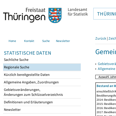
THÜRIN
Zurück
|
Zeic
Home
Kontakt
Suche
Newsletter
Gemein
STATISTISCHE DATEN
Sachliche Suche
▸
Gebietsver
Regionale Suche
▸
Allgemeine
Kürzlich bereitgestellte Daten
Allgemeine Angaben, Zuordnungen
Bestand an W
Gebietsveränderungen,
einschließlich
Änderungen zum Schlüsselverzeichnis
Bevölkerungsfo
2014: Bevölker
Definitionen und Erläuterungen
2015: Bevölker
2016: Bevölker
Newsletter
2017: Bevölker