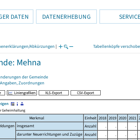
GER DATEN
DATENERHEBUNG
SERVIC
henerklärungen/Abkürzungen
|
Tabellenköpfe verschob
nde: Mehna
änderungen der Gemeinde
 Angaben, Zuordnungen
eigen
her Geheimhaltung
Merkmal
Einheit
2018
2019
2020
2021
ldungen
insgesamt
Anzahl
.
.
.
-
darunter Neuerrichtungen und Zuzüge
Anzahl
.
.
.
-