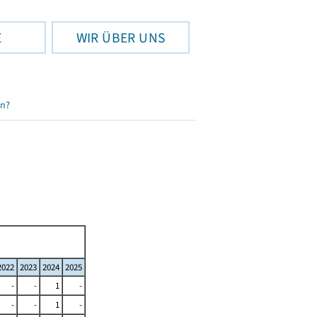
E
WIR ÜBER UNS
en?
2022
2023
2024
2025
-
-
1
-
-
-
1
-