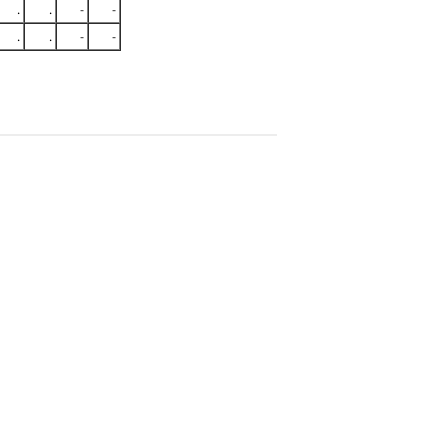
.
.
-
-
.
.
-
-