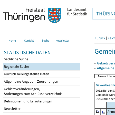
THÜRIN
Zurück
|
Zeic
Home
Kontakt
Suche
Newsletter
Gemein
STATISTISCHE DATEN
Sachliche Suche
▸
Gebietsver
Regionale Suche
▸
Allgemeine
Kürzlich bereitgestellte Daten
Allgemeine Angaben, Zuordnungen
Gewerbeanz
Gebietsveränderungen,
2012: Bei den G
Änderungen zum Schlüsselverzeichnis
Gemeinde wurde 
Die Summe der 
Definitionen und Erläuterungen
Newsletter
Anme