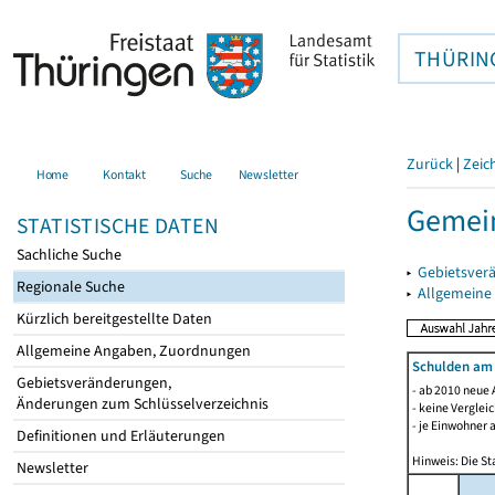
THÜRIN
Zurück
|
Zeic
Home
Kontakt
Suche
Newsletter
Gemein
STATISTISCHE DATEN
Sachliche Suche
▸
Gebietsver
Regionale Suche
▸
Allgemeine
Kürzlich bereitgestellte Daten
Allgemeine Angaben, Zuordnungen
Schulden am
Gebietsveränderungen,
- ab 2010 neue 
Änderungen zum Schlüsselverzeichnis
- keine Verglei
- je Einwohner 
Definitionen und Erläuterungen
Hinweis: Die St
Newsletter