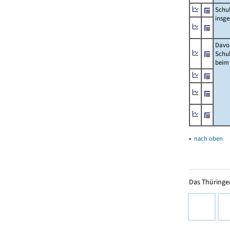
Schu
insg
Davo
Schu
beim
▴
nach oben
Das Thüringer