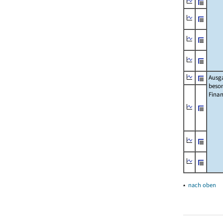
Ausg
beso
Fina
▴
nach oben