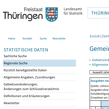
THÜRIN
Zurück
|
Zeic
Home
Kontakt
Suche
Newsletter
Gemein
STATISTISCHE DATEN
Sachliche Suche
▸
Gebietsver
Regionale Suche
▸
Allgemeine
Kürzlich bereitgestellte Daten
Allgemeine Angaben, Zuordnungen
Ausgaben na
Gebietsveränderungen,
Quelle: Jahresr
Änderungen zum Schlüsselverzeichnis
Ausgaben ohne 
Schuldentilgun
Definitionen und Erläuterungen
Einwohner am 3
Newsletter