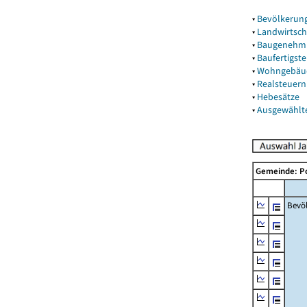
▾
Bevölkerun
▾
Landwirtsch
▾
Baugenehm
▾
Baufertigst
▾
Wohngebäu
▾
Realsteuern
▾
Hebesätze
▾
Ausgewählt
Gemeinde: P
Bevö