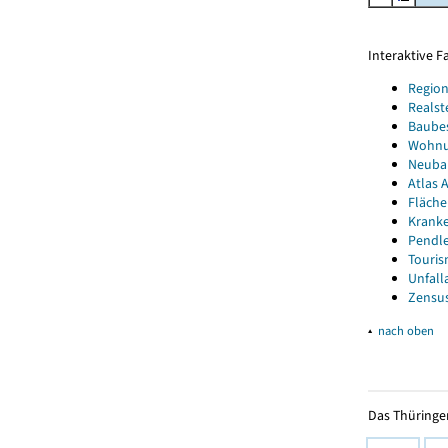
Interaktive 
Region
Realst
Baube
Wohnun
Neubau
Atlas A
Fläche
Kranke
Pendle
Touris
Unfall
Zensus
▴
nach oben
Das Thüringer