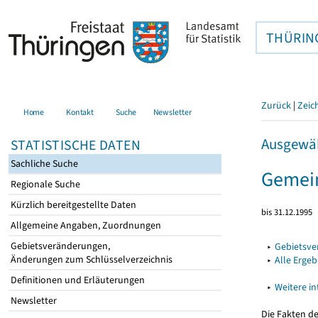
THÜRIN
Zurück
|
Zeic
Home
Kontakt
Suche
Newsletter
Ausgewäh
STATISTISCHE DATEN
Sachliche Suche
Gemein
Regionale Suche
Kürzlich bereitgestellte Daten
bis 31.12.1995
Allgemeine Angaben, Zuordnungen
Gebietsveränderungen,
▸
Gebietsv
Änderungen zum Schlüsselverzeichnis
▸
Alle Erge
Definitionen und Erläuterungen
▸
Weitere i
Newsletter
Die Fakten d