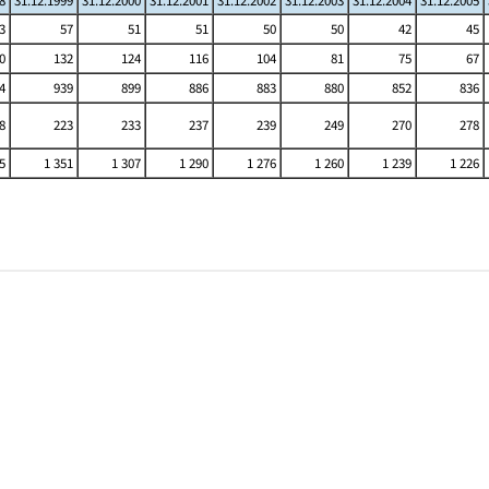
8
31.12.1999
31.12.2000
31.12.2001
31.12.2002
31.12.2003
31.12.2004
31.12.2005
3
57
51
51
50
50
42
45
0
132
124
116
104
81
75
67
4
939
899
886
883
880
852
836
8
223
233
237
239
249
270
278
5
1 351
1 307
1 290
1 276
1 260
1 239
1 226