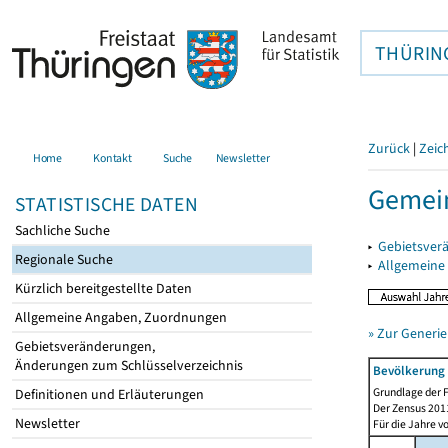
THÜRIN
Zurück
|
Zeic
Home
Kontakt
Suche
Newsletter
Gemein
STATISTISCHE DATEN
Sachliche Suche
▸
Gebietsver
Regionale Suche
▸
Allgemeine
Kürzlich bereitgestellte Daten
Allgemeine Angaben, Zuordnungen
» Zur Generie
Gebietsveränderungen,
Änderungen zum Schlüsselverzeichnis
Bevölkerung 
Grundlage der F
Definitionen und Erläuterungen
Der Zensus 2011
Newsletter
Für die Jahre v