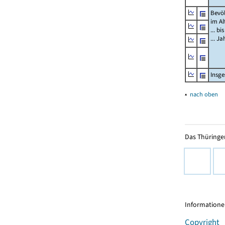
Bevö
im Al
... bi
... J
Insg
▴
nach oben
Das Thüringer
Informationen
Copyright