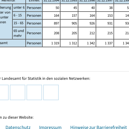
Merkmal
Einheit
31.12.1994
31.12.1995
31.12.1996
31.12.1997
31.12.199
lkerung
unter 6
Personen
50
45
40
38
5
ter von
6 - 15
Personen
164
157
164
153
14
s unter
ahren
15 - 65
Personen
897
905
926
931
93
65 und
Personen
208
205
212
215
21
mehr
esamt
Personen
1 319
1 312
1 342
1 337
1 34
 Landesamt für Statistik in den sozialen Netzwerken:
 zu dieser Website:
Datenschutz
Impressum
Hinweise zur Barrierefreiheit