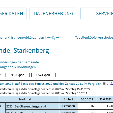
GER DATEN
DATENERHEBUNG
SERVIC
henerklärungen/Abkürzungen
|
Tabellenköpfe verschob
de: Starkenberg
änderungen der Gemeinde
 Angaben, Zuordnungen
am 30.06. auf Basis des Zensus 2022 und des Zensus 2011 im Vergleich
fortschreibung auf der Grundlage des Zensus 2022 mit Stichtag 15.05.2022
fortschreibung auf der Grundlage des Zensus 2011 mit Stichtag 9.5.2011
Merkmal
Einheit
30.6.2022
30.6.2023
s
1)
Personen
1 766
1 74
2022
Bevölkerung insgesamt
2)
Personen
1 843
1 81