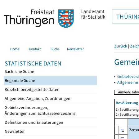
THÜRIN
Zurück
|
Zeic
Home
Kontakt
Suche
Newsletter
Gemein
STATISTISCHE DATEN
Sachliche Suche
▸
Gebietsver
Regionale Suche
▸
Allgemeine
Kürzlich bereitgestellte Daten
Allgemeine Angaben, Zuordnungen
Bevölkerung 
Gebietsveränderungen,
1) Bevölkerungs
Änderungen zum Schlüsselverzeichnis
2) Bevölkerungs
Definitionen und Erläuterungen
Zensu
Newsletter