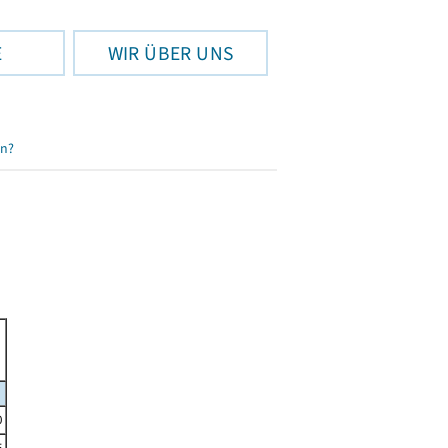
E
WIR ÜBER UNS
en?
0
5