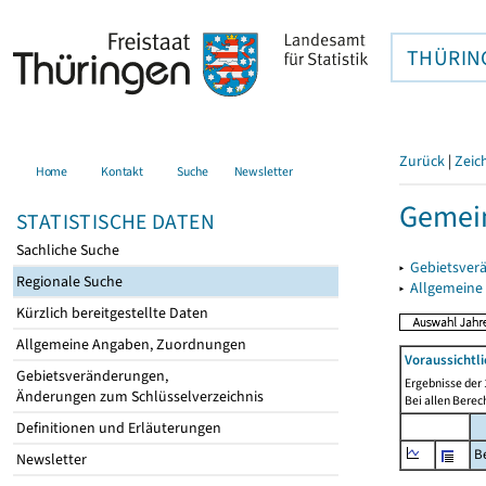
THÜRIN
Zurück
|
Zeic
Home
Kontakt
Suche
Newsletter
Gemein
STATISTISCHE DATEN
Sachliche Suche
▸
Gebietsver
Regionale Suche
▸
Allgemeine
Kürzlich bereitgestellte Daten
Allgemeine Angaben, Zuordnungen
Voraussichtl
Gebietsveränderungen,
Ergebnisse der 
Änderungen zum Schlüsselverzeichnis
Bei allen Bere
Definitionen und Erläuterungen
B
Newsletter