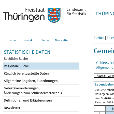
THÜRIN
Zurück
|
Zeic
Home
Kontakt
Suche
Newsletter
Gemein
STATISTISCHE DATEN
Sachliche Suche
▸
Gebietsver
Regionale Suche
▸
Allgemeine
Kürzlich bereitgestellte Daten
Allgemeine Angaben, Zuordnungen
Lebendgebor
Gebietsveränderungen,
Zur Geheimhaltu
Änderungen zum Schlüsselverzeichnis
Das Ergebnis d
dem Statistikp
Definitionen und Erläuterungen
Zwischen 2018 u
Newsletter
M