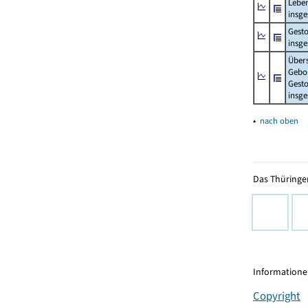
Lebe
insg
Gest
insg
Über
Gebo
Gesto
insg
▴
nach oben
Das Thüringer
Informationen
Copyright