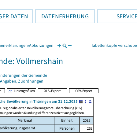
GER DATEN
DATENERHEBUNG
SERVIC
henerklärungen/Abkürzungen
|
Tabellenköpfe verschob
de: Vollmershain
änderungen der Gemeinde
 Angaben, Zuordnungen
iche Bevölkerung in Thüringen am 31.12.2035
1. regionalisierten Bevölkerungsvorausberechnung (rBv)
chnungen wurden Rundungsdifferenzen nicht ausgeglichen.
Merkmal
Einheit
2035
evölkerung insgesamt
Personen
262