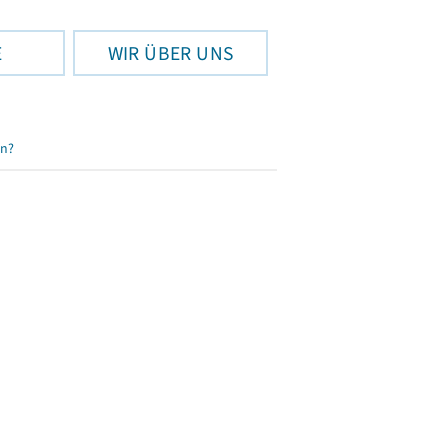
E
WIR ÜBER UNS
en?