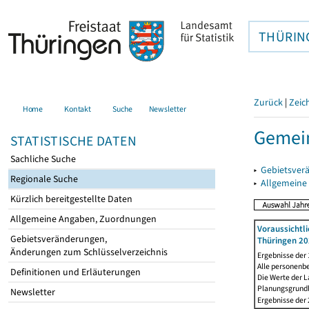
THÜRIN
Zurück
|
Zeic
Home
Kontakt
Suche
Newsletter
Gemein
STATISTISCHE DATEN
Sachliche Suche
▸
Gebietsver
Regionale Suche
▸
Allgemeine
Kürzlich bereitgestellte Daten
Allgemeine Angaben, Zuordnungen
Voraussichtl
Gebietsveränderungen,
Thüringen 20
Änderungen zum Schlüsselverzeichnis
Ergebnisse der
Alle personenb
Definitionen und Erläuterungen
Die Werte der 
Planungsgrundla
Newsletter
Ergebnisse der 2