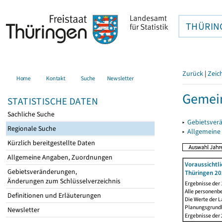
THÜRIN
Zurück
|
Zeic
Home
Kontakt
Suche
Newsletter
Gemein
STATISTISCHE DATEN
Sachliche Suche
▸
Gebietsver
Regionale Suche
▸
Allgemeine
Kürzlich bereitgestellte Daten
Allgemeine Angaben, Zuordnungen
Voraussichtl
Gebietsveränderungen,
Thüringen 20
Änderungen zum Schlüsselverzeichnis
Ergebnisse der
Alle personenb
Definitionen und Erläuterungen
Die Werte der 
Planungsgrundla
Newsletter
Ergebnisse der 2