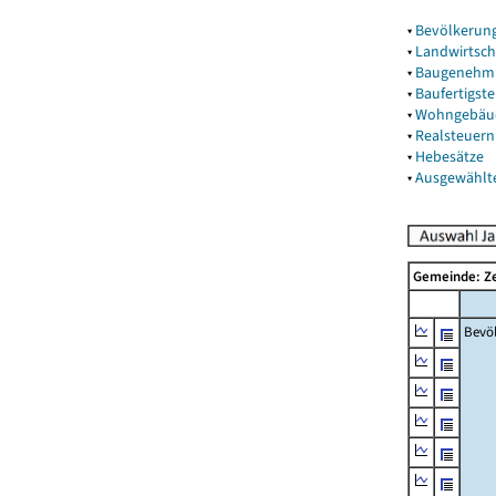
▾
Bevölkerun
▾
Landwirtsch
▾
Baugenehm
▾
Baufertigst
▾
Wohngebäu
▾
Realsteuern
▾
Hebesätze
▾
Ausgewählt
Gemeinde: 
Bevö