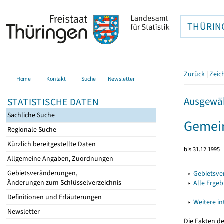
THÜRIN
Zurück
|
Zeic
Home
Kontakt
Suche
Newsletter
Ausgewäh
STATISTISCHE DATEN
Sachliche Suche
Gemei
Regionale Suche
Kürzlich bereitgestellte Daten
bis 31.12.1995
Allgemeine Angaben, Zuordnungen
Gebietsveränderungen,
▸
Gebietsv
Änderungen zum Schlüsselverzeichnis
▸
Alle Erge
Definitionen und Erläuterungen
▸
Weitere i
Newsletter
Die Fakten d