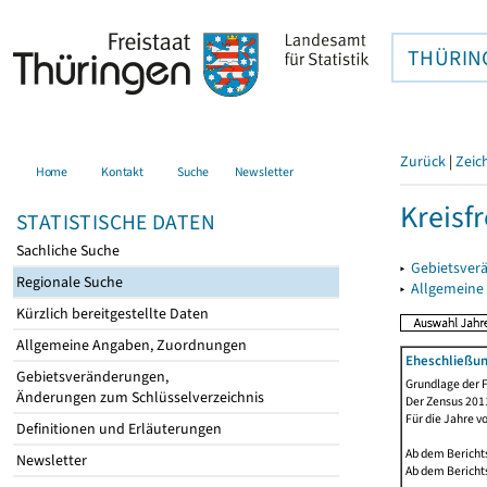
THÜRIN
Zurück
|
Zeic
Home
Kontakt
Suche
Newsletter
Kreisfr
STATISTISCHE DATEN
Sachliche Suche
▸
Gebietsverä
Regionale Suche
▸
Allgemeine
Kürzlich bereitgestellte Daten
Allgemeine Angaben, Zuordnungen
Eheschließu
Gebietsveränderungen,
Grundlage der F
Änderungen zum Schlüsselverzeichnis
Der Zensus 2011
Für die Jahre v
Definitionen und Erläuterungen
Ab dem Berichts
Newsletter
Ab dem Berichts