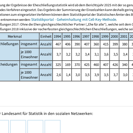
ung der Ergebnisse der Eheschließungsstatistik wird ab dem Berichtsjahr 2025 mit der so ge
des Verfahren eingesetzt. Das Ergebnis der Summierung der Einzelzahlen kann deshalb geri
tionen zum eingesetzten Verfahren können dem Statistikportal der Statistischen Ämter des 
Statistikportal - Geheimhaltung mit Cell-Key-Methode
k entnommen werden:
.
ßungen 2017: Ohne die Ehen gleichgeschlechtlicher Partner („Ehe für alle“), welche seit dem
eßungen 2018 inklusive der nacherfassten gleichgeschlechtlichen Eheschließungen, welche se
Merkmal
Einheit
1994
1995
1996
1997
1998
1999
2000
2001
2
chließungen
insgesamt
Anzahl
467
406
390
407
360
415
399
380
je 1000
Anzahl
3,7
3,2
3,2
3,4
3,1
3,6
3,5
3,4
Einwohner
cheidungen
insgesamt
Anzahl
325
169
370
425
460
407
426
340
je 1000
Anzahl
2,6
1,4
3,0
3,5
3,9
3,5
3,7
3,0
Einwohner
 Landesamt für Statistik in den sozialen Netzwerken: