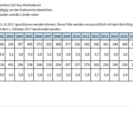
nannten Cell-Key-Methode ein
ngfügig von der Endsumme abweichen.
Bundes und der Länder unter
 01.10.2017 geschlossen werden können. Diese Fälle werden voraussichtlich mit dem Berichtsj
it dem 1. Oktober 2017 beurkundet wurden.
002
2003
2004
2005
2006
2007
2008
2009
2010
2011
2012
2013
2014
2015
2
366
333
397
445
373
333
368
377
326
345
350
341
344
340
3,4
3,1
3,8
4,3
3,6
3,3
3,6
3,8
3,3
3,6
3,7
3,6
3,6
3,6
424
452
296
238
266
218
204
197
237
279
263
226
245
230
3,9
4,2
2,8
2,3
2,6
2,1
2,0
2,0
2,4
2,9
2,7
2,4
2,6
2,4