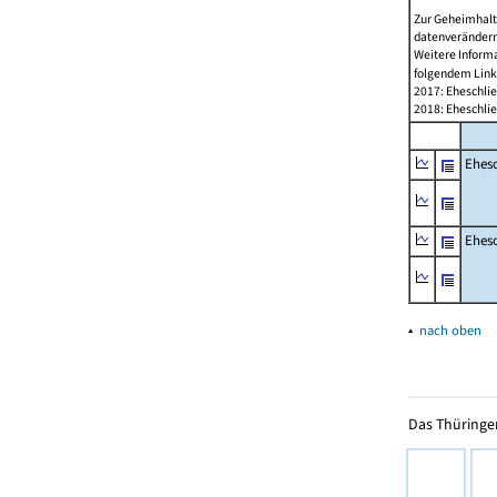
Zur Geheimhalt
datenverändern
Weitere Informa
folgendem Lin
2017: Eheschlie
2018: Eheschli
Ehes
Ehes
▴
nach oben
Das Thüringer