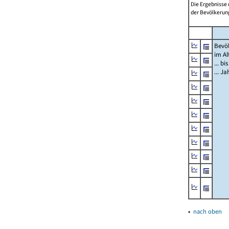
Die Ergebnisse
der Bevölkerung
Bevö
im Al
... bi
... J
▴
nach oben