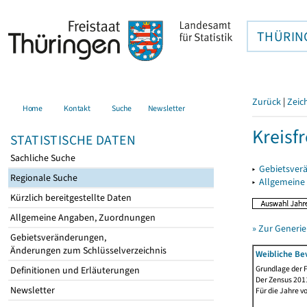
THÜRIN
Zurück
|
Zeic
Home
Kontakt
Suche
Newsletter
Kreisfr
STATISTISCHE DATEN
Sachliche Suche
▸
Gebietsverä
Regionale Suche
▸
Allgemeine
Kürzlich bereitgestellte Daten
Allgemeine Angaben, Zuordnungen
» Zur Generie
Gebietsveränderungen,
Änderungen zum Schlüsselverzeichnis
Weibliche Be
Grundlage der F
Definitionen und Erläuterungen
Der Zensus 2011
Newsletter
Für die Jahre v