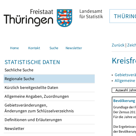
THÜRIN
Zurück
|
Zeic
Home
Kontakt
Suche
Newsletter
Kreisfr
STATISTISCHE DATEN
Sachliche Suche
▸
Gebietsverä
Regionale Suche
▸
Allgemeine
Kürzlich bereitgestellte Daten
Allgemeine Angaben, Zuordnungen
Bevölkerung
Gebietsveränderungen,
Grundlage der F
Änderungen zum Schlüsselverzeichnis
Der Zensus 2011
Für die Jahre v
Definitionen und Erläuterungen
Die Ergebnisse
Newsletter
der Bevölkerung