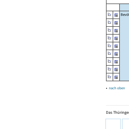
Bevö
▴
nach oben
Das Thüringer