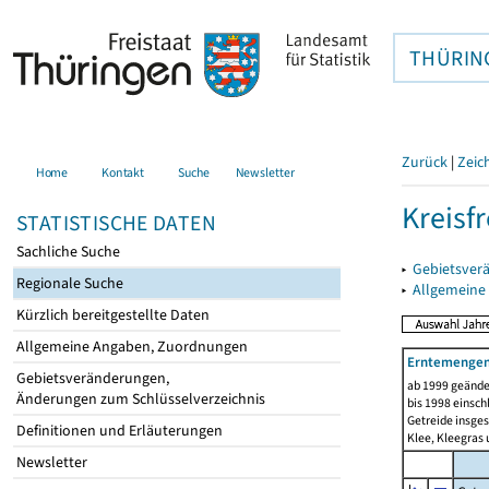
THÜRIN
Zurück
|
Zeic
Home
Kontakt
Suche
Newsletter
Kreisfr
STATISTISCHE DATEN
Sachliche Suche
▸
Gebietsverä
Regionale Suche
▸
Allgemeine
Kürzlich bereitgestellte Daten
Allgemeine Angaben, Zuordnungen
Erntemengen 
Gebietsveränderungen,
ab 1999 geände
Änderungen zum Schlüsselverzeichnis
bis 1998 einsch
Getreide insges
Definitionen und Erläuterungen
Klee, Kleegras
Newsletter