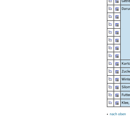
Getre
Daru
Karto
Zuck
Wint
Silom
Futte
Klee,
▴
nach oben