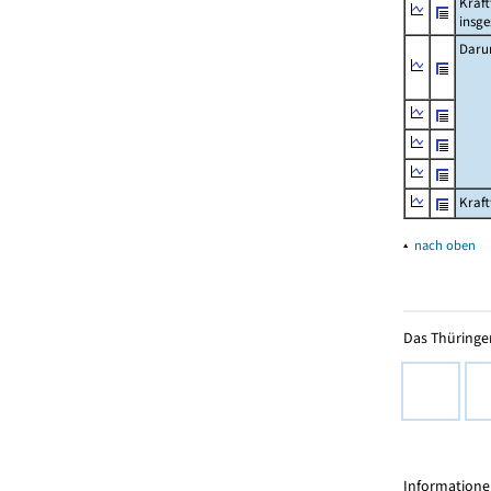
Kraf
insg
Daru
Kraf
▴
nach oben
Das Thüringer
Informationen