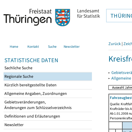
THÜRIN
Zurück
|
Zeic
Home
Kontakt
Suche
Newsletter
Kreisfr
STATISTISCHE DATEN
Sachliche Suche
▸
Gebietsverä
Regionale Suche
▸
Allgemeine
Kürzlich bereitgestellte Daten
Allgemeine Angaben, Zuordnungen
Fahrzeugbest
Gebietsveränderungen,
Quelle: Kraftf
Änderungen zum Schlüsselverzeichnis
Krafträder bis 
Ab 1.01.2008 n
Definitionen und Erläuterungen
Personenkraftw
Newsletter