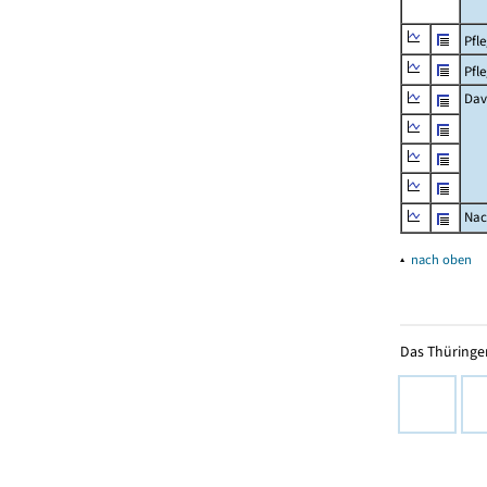
Pfl
Pfl
Dav
Nac
▴
nach oben
Das Thüringer