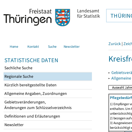
THÜRIN
Zurück
|
Zeic
Home
Kontakt
Suche
Newsletter
Kreisfr
STATISTISCHE DATEN
Sachliche Suche
▸
Gebietsverä
Regionale Suche
▸
Allgemeine
Kürzlich bereitgestellte Daten
Allgemeine Angaben, Zuordnungen
Pflegebedürf
Gebietsveränderungen,
1) Empfänger vo
Änderungen zum Schlüsselverzeichnis
enthalten. Um M
unberücksichtig
Definitionen und Erläuterungen
2) bezogen auf 
3) Ausgewiesen 
Newsletter
berücksichtigt w