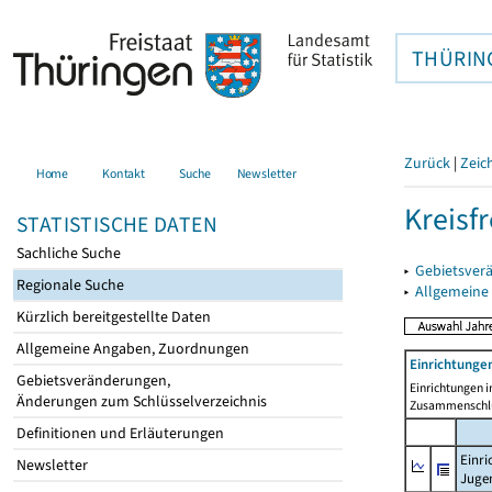
THÜRIN
Zurück
|
Zeic
Home
Kontakt
Suche
Newsletter
Kreisfr
STATISTISCHE DATEN
Sachliche Suche
▸
Gebietsverä
Regionale Suche
▸
Allgemeine
Kürzlich bereitgestellte Daten
Allgemeine Angaben, Zuordnungen
Einrichtunge
Gebietsveränderungen,
Einrichtungen i
Änderungen zum Schlüsselverzeichnis
Zusammenschlüs
Definitionen und Erläuterungen
Einri
Newsletter
Jugen