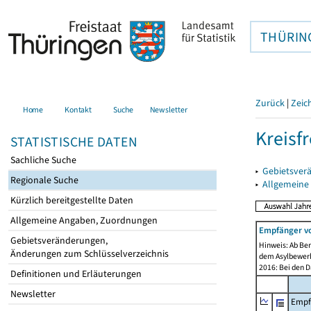
THÜRIN
Zurück
|
Zeic
Home
Kontakt
Suche
Newsletter
Kreisfr
STATISTISCHE DATEN
Sachliche Suche
▸
Gebietsverä
Regionale Suche
▸
Allgemeine
Kürzlich bereitgestellte Daten
Allgemeine Angaben, Zuordnungen
Empfänger vo
Gebietsveränderungen,
Hinweis: Ab Ber
Änderungen zum Schlüsselverzeichnis
dem Asylbewerb
2016: Bei den D
Definitionen und Erläuterungen
Newsletter
Empf