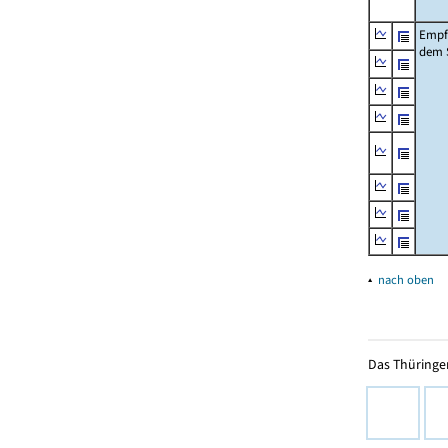
Empfä
dem 
▴
nach oben
Das Thüringer