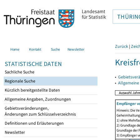
THÜRIN
Zurück
|
Zeic
Home
Kontakt
Suche
Newsletter
Kreisfr
STATISTISCHE DATEN
Sachliche Suche
▸
Gebietsverä
Regionale Suche
▸
Allgemeine
Kürzlich bereitgestellte Daten
Allgemeine Angaben, Zuordnungen
Empfänger vo
Gebietsveränderungen,
Hinweis: Die Ve
Änderungen zum Schlüsselverzeichnis
Geheimhaltungs
1) ohne Mehrfa
Definitionen und Erläuterungen
2) Grundlage de
Grundlage der F
Newsletter
3) Empfänger ve