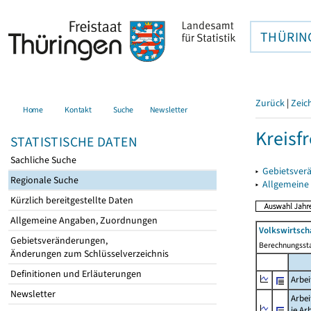
THÜRIN
Zurück
|
Zeic
Home
Kontakt
Suche
Newsletter
Kreisfr
STATISTISCHE DATEN
Sachliche Suche
▸
Gebietsverä
Regionale Suche
▸
Allgemeine
Kürzlich bereitgestellte Daten
Allgemeine Angaben, Zuordnungen
Volkswirtsch
Gebietsveränderungen,
Berechnungsst
Änderungen zum Schlüsselverzeichnis
Definitionen und Erläuterungen
Arbe
Newsletter
Arbe
je Ar