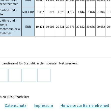
 Arbeitnehmer
olöhne und -
Mill. EUR
1 037
1 023
1 028
1 017
1 044
1 026
1 046
1 
ter
olöhne und -
ter je
EUR
19 474
19 905
20 531
20 576
20 852
20 686
20 682
20 
itnehmerin bzw.
itnehmer
 Landesamt für Statistik in den sozialen Netzwerken:
 zu dieser Website:
Datenschutz
Impressum
Hinweise zur Barrierefreiheit