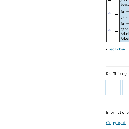
bzw.
Brutt
gehäl
Brutt
gehäl
Arbe
Arbe
▴
nach oben
Das Thüringer
Informationen
Copyright