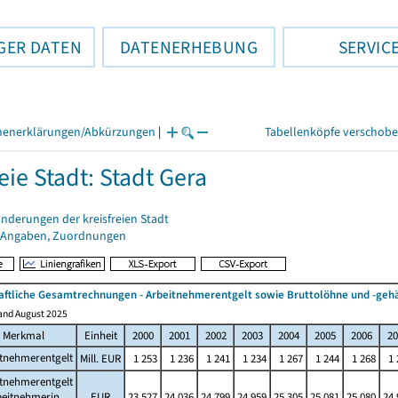
GER DATEN
DATENERHEBUNG
SERVIC
henerklärungen/Abkürzungen
|
Tabellenköpfe verschob
eie Stadt: Stadt Gera
nderungen der kreisfreien Stadt
 Angaben, Zuordnungen
aftliche Gesamtrechnungen - Arbeitnehmerentgelt sowie Bruttolöhne und -gehä
and August 2025
Merkmal
Einheit
2000
2001
2002
2003
2004
2005
2006
20
itnehmerentgelt
Mill. EUR
1 253
1 236
1 241
1 234
1 267
1 244
1 268
1 
itnehmerentgelt
beitnehmerin
EUR
23 527
24 036
24 799
24 959
25 305
25 081
25 080
24 