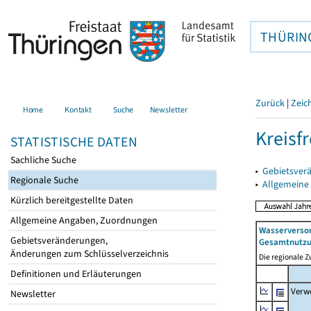
THÜRIN
Zurück
|
Zeic
Home
Kontakt
Suche
Newsletter
Kreisfr
STATISTISCHE DATEN
Sachliche Suche
▸
Gebietsverä
Regionale Suche
▸
Allgemeine
Kürzlich bereitgestellte Daten
Allgemeine Angaben, Zuordnungen
Wasserverso
Gebietsveränderungen,
Gesamtnutz
Änderungen zum Schlüsselverzeichnis
Die regionale Z
Definitionen und Erläuterungen
Verw
Newsletter