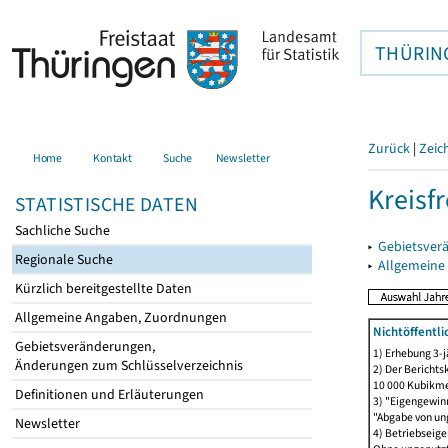
THÜRIN
Zurück
|
Zeic
Home
Kontakt
Suche
Newsletter
Kreisfr
STATISTISCHE DATEN
Sachliche Suche
▸
Gebietsverä
Regionale Suche
▸
Allgemeine
Kürzlich bereitgestellte Daten
Allgemeine Angaben, Zuordnungen
Nichtöffent
Gebietsveränderungen,
1) Erhebung 3-j
Änderungen zum Schlüsselverzeichnis
2) Der Bericht
10 000 Kubikme
Definitionen und Erläuterungen
3) "Eigengewin
"Abgabe von un
Newsletter
4) Betriebseig