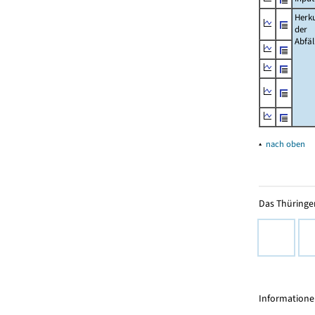
Herk
der
Abfäl
▴
nach oben
Das Thüringer
Informationen