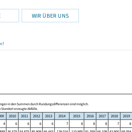
E
WIR ÜBER UNS
en?
hungen in den Summen durch Rundungsdifferenzen sind möglich.
 Standort erzeugte Abfälle.
009
2010
2011
2012
2013
2014
2015
2016
2017
2018
2019
4
6
6
6
6
7
8
8
8
7
8
 888
36 575
54 875
85 909
66 443
129 016
110 985
91 359
66 109
43 900
68 054