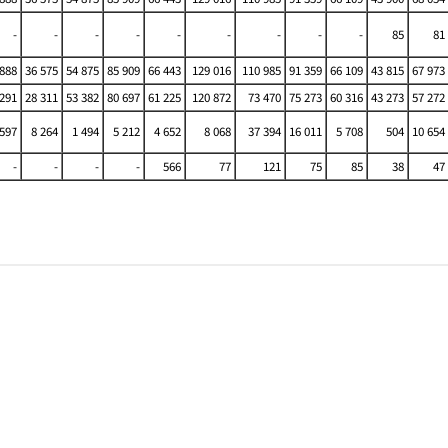
-
-
-
-
-
-
-
-
-
85
81
 888
36 575
54 875
85 909
66 443
129 016
110 985
91 359
66 109
43 815
67 973
 291
28 311
53 382
80 697
61 225
120 872
73 470
75 273
60 316
43 273
57 272
 597
8 264
1 494
5 212
4 652
8 068
37 394
16 011
5 708
504
10 654
-
-
-
-
566
77
121
75
85
38
47