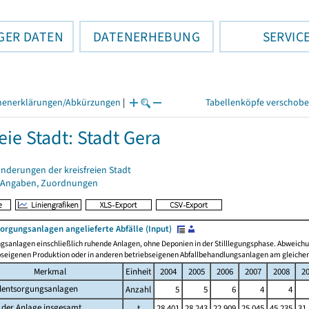
GER DATEN
DATENERHEBUNG
SERVIC
henerklärungen/Abkürzungen
|
Tabellenköpfe verschob
eie Stadt: Stadt Gera
nderungen der kreisfreien Stadt
 Angaben, Zuordnungen
sorgungsanlagen angelieferte Abfälle (Input)
ngsanlagen einschließlich ruhende Anlagen, ohne Deponien in der Stilllegungsphase. Abweic
ebseigenen Produktion oder in anderen betriebseigenen Abfallbehandlungsanlagen am gleichen
Merkmal
Einheit
2004
2005
2006
2007
2008
2
llentsorgungsanlagen
Anzahl
5
5
6
4
4
 der Anlage insgesamt
t
28 401
28 243
22 909
25 045
45 235
31