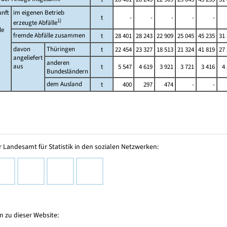
unft
im eigenen Betrieb
t
-
-
-
-
-
1)
erzeugte Abfälle
le
fremde Abfälle zusammen
t
28 401
28 243
22 909
25 045
45 235
31
davon
Thüringen
t
22 454
23 327
18 513
21 324
41 819
27
angeliefert
anderen
aus
t
5 547
4 619
3 921
3 721
3 416
4
Bundesländern
dem Ausland
t
400
297
474
-
-
 Landesamt für Statistik in den sozialen Netzwerken:
 zu dieser Website: