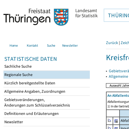
THÜRIN
Zurück
|
Zeic
Home
Kontakt
Suche
Newsletter
Kreisfr
STATISTISCHE DATEN
Sachliche Suche
▸
Gebietsverä
Regionale Suche
▸
Allgemeine
Kürzlich bereitgestellte Daten
Allgemeine Angaben, Zuordnungen
An Abfallent
Gebietsveränderungen,
Abfallentsorgu
Änderungen zum Schlüsselverzeichnis
1) In der betri
Definitionen und Erläuterungen
Abfa
Newsletter
Input