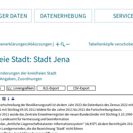
GER DATEN
DATENERHEBUNG
SERVIC
henerklärungen/Abkürzungen
|
Tabellenköpfe verschob
eie Stadt: Stadt Jena
nderungen der kreisfreien Stadt
 Angaben, Zuordnungen
d
ortschreibung der Bevölkerungszahl ist ab dem Jahr 2022 die Datenbasis des Zensus 2022 mit
 mit Stichtag 09.05.2011 bildete für die Jahre 2011 bis 2021 die Fortschreibungsbasis.
or 2011 wurde das Zentrale Einwohnerregister der neuen Bundesländer mit Stichtag 3.10.1990
e: Landesamt für Vermessung und Geoinformation
 das „Amtliche Liegenschaftskataster-Informationssystem“ (ALKIS®) ab dem Berichtsjahr 201
h Landgemeinden, die die Bezeichnung 'Stadt' nicht führen