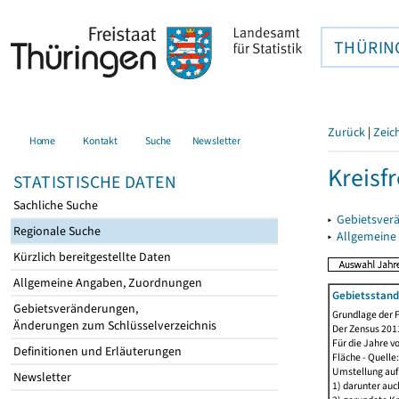
THÜRIN
Zurück
|
Zeic
Home
Kontakt
Suche
Newsletter
Kreisfr
STATISTISCHE DATEN
Sachliche Suche
▸
Gebietsverä
Regionale Suche
▸
Allgemeine
Kürzlich bereitgestellte Daten
Allgemeine Angaben, Zuordnungen
Gebietsstan
Gebietsveränderungen,
Grundlage der F
Änderungen zum Schlüsselverzeichnis
Der Zensus 2011
Für die Jahre v
Definitionen und Erläuterungen
Fläche - Quell
Umstellung auf
Newsletter
1) darunter auc