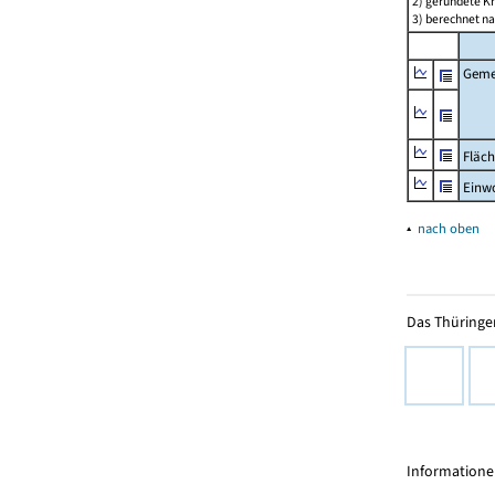
2) gerundete Kr
3) berechnet n
Geme
Fläc
Einw
▴
nach oben
Das Thüringer
Informationen