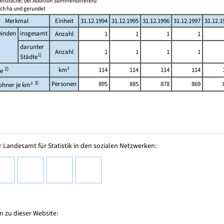
eisfläche; bei Addition Summendifferenz
ach ha und gerundet
Merkmal
Einheit
31.12.1994
31.12.1995
31.12.1996
31.12.1997
31.12.1
inden
insgesamt
Anzahl
1
1
1
1
darunter
Anzahl
1
1
1
1
1)
Städte
2)
km²
114
114
114
114
he
3)
Personen
895
885
878
869
ohner je km²
 Landesamt für Statistik in den sozialen Netzwerken:
 zu dieser Website: