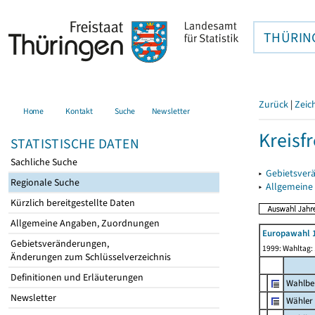
THÜRIN
Zurück
|
Zeic
Home
Kontakt
Suche
Newsletter
Kreisfr
STATISTISCHE DATEN
Sachliche Suche
▸
Gebietsverä
Regionale Suche
▸
Allgemeine
Kürzlich bereitgestellte Daten
Allgemeine Angaben, Zuordnungen
Europawahl 
Gebietsveränderungen,
1999: Wahltag: 
Änderungen zum Schlüsselverzeichnis
Definitionen und Erläuterungen
Wahlbe
Newsletter
Wähler