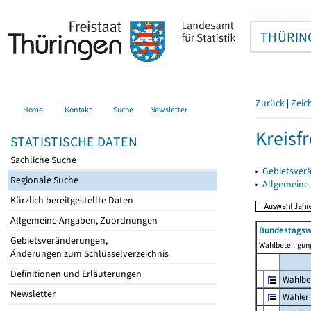
THÜRIN
Zurück
|
Zeic
Home
Kontakt
Suche
Newsletter
Kreisfr
STATISTISCHE DATEN
Sachliche Suche
▸
Gebietsverä
Regionale Suche
▸
Allgemeine
Kürzlich bereitgestellte Daten
Allgemeine Angaben, Zuordnungen
Bundestagsw
Gebietsveränderungen,
Wahlbeteiligun
Änderungen zum Schlüsselverzeichnis
Definitionen und Erläuterungen
Wahlbe
Newsletter
Wähler