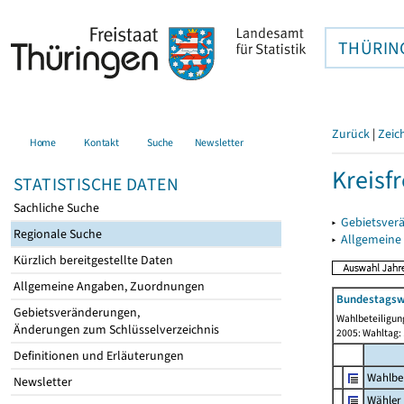
THÜRIN
Zurück
|
Zeic
Home
Kontakt
Suche
Newsletter
Kreisfr
STATISTISCHE DATEN
Sachliche Suche
▸
Gebietsverä
Regionale Suche
▸
Allgemeine
Kürzlich bereitgestellte Daten
Allgemeine Angaben, Zuordnungen
Bundestagsw
Gebietsveränderungen,
Wahlbeteiligun
Änderungen zum Schlüsselverzeichnis
2005: Wahltag:
Definitionen und Erläuterungen
Wahlbe
Newsletter
Wähler