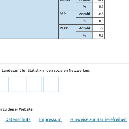
%
0,9
REP
Anzahl
348
%
0,5
MLPD
Anzahl
179
%
0,3
 Landesamt für Statistik in den sozialen Netzwerken:
 zu dieser Website:
Datenschutz
Impressum
Hinweise zur Barrierefreiheit