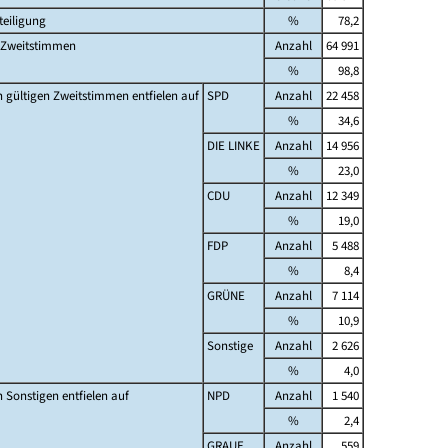
eiligung
%
78,2
 Zweitstimmen
Anzahl
64 991
%
98,8
 gültigen Zweitstimmen entfielen auf
SPD
Anzahl
22 458
%
34,6
DIE LINKE
Anzahl
14 956
%
23,0
CDU
Anzahl
12 349
%
19,0
FDP
Anzahl
5 488
%
8,4
GRÜNE
Anzahl
7 114
%
10,9
Sonstige
Anzahl
2 626
%
4,0
 Sonstigen entfielen auf
NPD
Anzahl
1 540
%
2,4
GRAUE
Anzahl
559