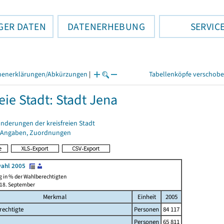
GER DATEN
DATENERHEBUNG
SERVIC
henerklärungen/Abkürzungen
|
Tabellenköpfe verschob
eie Stadt: Stadt Jena
nderungen der kreisfreien Stadt
 Angaben, Zuordnungen
ahl 2005
g in % der Wahlberechtigten
 18. September
Merkmal
Einheit
2005
rechtigte
Personen
84 117
Personen
65 811