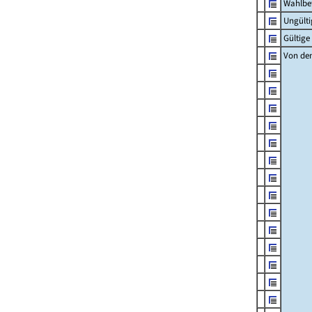
Wahlbet
Ungült
Gültig
Von den