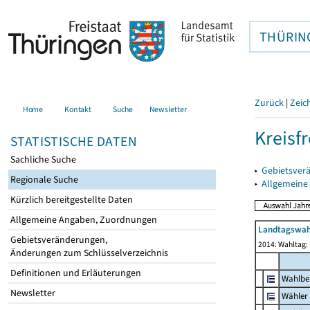
THÜRIN
Zurück
|
Zeic
Home
Kontakt
Suche
Newsletter
Kreisfr
STATISTISCHE DATEN
Sachliche Suche
▸
Gebietsverä
Regionale Suche
▸
Allgemeine
Kürzlich bereitgestellte Daten
Allgemeine Angaben, Zuordnungen
Landtagswah
Gebietsveränderungen,
2014: Wahltag:
Änderungen zum Schlüsselverzeichnis
Definitionen und Erläuterungen
Wahlbe
Newsletter
Wähler