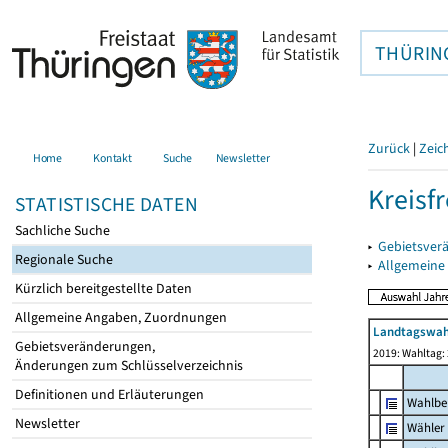
THÜRIN
Zurück
|
Zeic
Home
Kontakt
Suche
Newsletter
Kreisfr
STATISTISCHE DATEN
Sachliche Suche
▸
Gebietsverä
Regionale Suche
▸
Allgemeine
Kürzlich bereitgestellte Daten
Allgemeine Angaben, Zuordnungen
Landtagswah
Gebietsveränderungen,
2019: Wahltag:
Änderungen zum Schlüsselverzeichnis
Definitionen und Erläuterungen
Wahlbe
Newsletter
Wähler