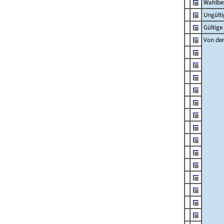
Wahlbet
Ungült
Gültig
Von den