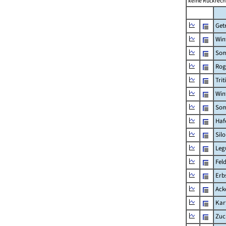
keine Rückrech
Get
Win
Som
Rog
Trit
Win
Som
Haf
Sil
Leg
Fel
Erb
Ack
Kar
Zuc