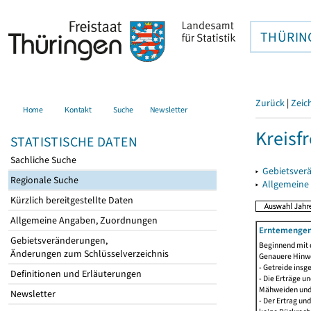
THÜRIN
Zurück
|
Zeic
Home
Kontakt
Suche
Newsletter
Kreisfr
STATISTISCHE DATEN
Sachliche Suche
▸
Gebietsverä
Regionale Suche
▸
Allgemeine
Kürzlich bereitgestellte Daten
Allgemeine Angaben, Zuordnungen
Erntemengen 
Gebietsveränderungen,
Beginnend mit 
Änderungen zum Schlüsselverzeichnis
Genauere Hinwe
- Getreide ins
Definitionen und Erläuterungen
- Die Erträge 
Mähweiden und 
Newsletter
- Der Ertrag un