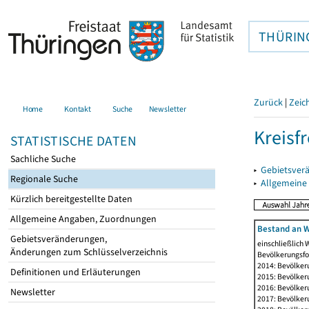
THÜRIN
Zurück
|
Zeic
Home
Kontakt
Suche
Newsletter
Kreisfr
STATISTISCHE DATEN
Sachliche Suche
▸
Gebietsverä
Regionale Suche
▸
Allgemeine
Kürzlich bereitgestellte Daten
Allgemeine Angaben, Zuordnungen
Bestand an W
Gebietsveränderungen,
einschließlich
Änderungen zum Schlüsselverzeichnis
Bevölkerungsfo
2014: Bevölker
Definitionen und Erläuterungen
2015: Bevölker
2016: Bevölker
Newsletter
2017: Bevölker