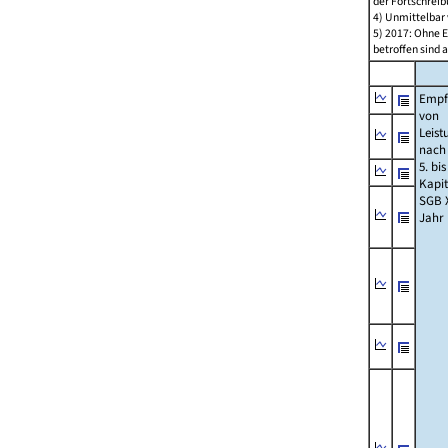
der Fortschreib
4) Unmittelbar 
5) 2017: Ohne E
betroffen sind 
Empf
von
Leist
nach
5. bis
Kapit
SGB X
Jahr