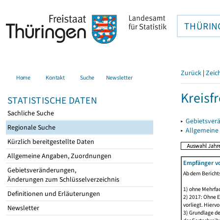
THÜRIN
Zurück
|
Zeic
Home
Kontakt
Suche
Newsletter
Kreisfr
STATISTISCHE DATEN
Sachliche Suche
▸
Gebietsverä
Regionale Suche
▸
Allgemeine
Kürzlich bereitgestellte Daten
Allgemeine Angaben, Zuordnungen
Empfänger vo
Gebietsveränderungen,
Ab dem Berichts
Änderungen zum Schlüsselverzeichnis
1) ohne Mehrfa
Definitionen und Erläuterungen
2) 2017: Ohne E
vorliegt. Hiervo
Newsletter
3) Grundlage de