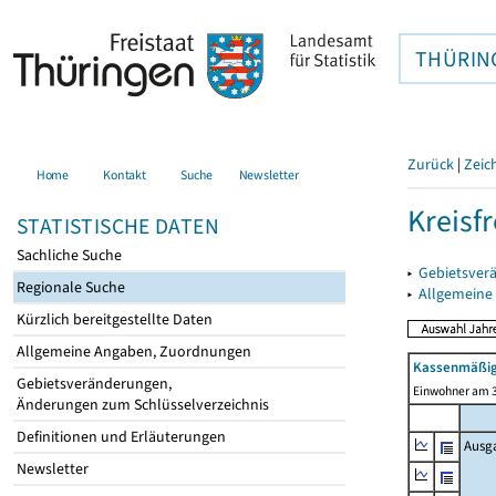
THÜRIN
Zurück
|
Zeic
Home
Kontakt
Suche
Newsletter
Kreisfr
STATISTISCHE DATEN
Sachliche Suche
▸
Gebietsverä
Regionale Suche
▸
Allgemeine
Kürzlich bereitgestellte Daten
Allgemeine Angaben, Zuordnungen
Kassenmäßig
Gebietsveränderungen,
Einwohner am 3
Änderungen zum Schlüsselverzeichnis
Definitionen und Erläuterungen
Ausg
Newsletter