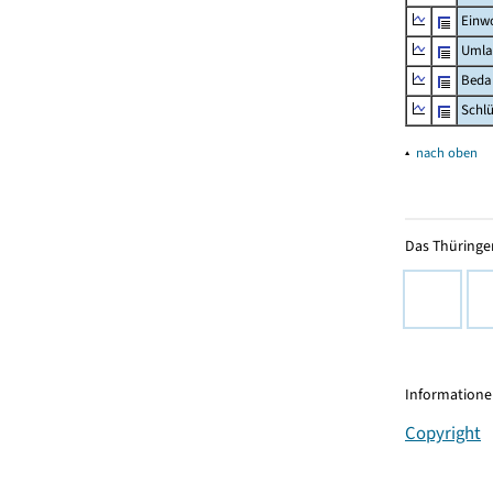
Einw
Umla
Beda
Schl
▴
nach oben
Das Thüringer
Informationen
Copyright