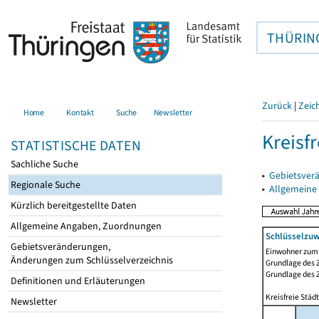
THÜRIN
Zurück
|
Zeic
Home
Kontakt
Suche
Newsletter
Kreisfr
STATISTISCHE DATEN
Sachliche Suche
▸
Gebietsverä
Regionale Suche
▸
Allgemeine
Kürzlich bereitgestellte Daten
Allgemeine Angaben, Zuordnungen
Schlüsselzuw
Gebietsveränderungen,
Einwohner zum 
Änderungen zum Schlüsselverzeichnis
Grundlage des Z
Grundlage des 
Definitionen und Erläuterungen
Kreisfreie Stä
Newsletter