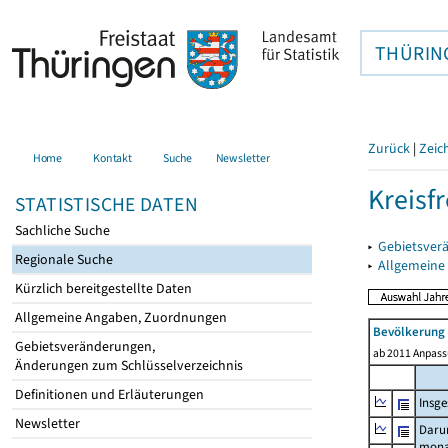
THÜRIN
Zurück
|
Zeic
Home
Kontakt
Suche
Newsletter
Kreisfr
STATISTISCHE DATEN
Sachliche Suche
▸
Gebietsverä
Regionale Suche
▸
Allgemeine
Kürzlich bereitgestellte Daten
Allgemeine Angaben, Zuordnungen
Bevölkerung
Gebietsveränderungen,
ab 2011 Anpass
Änderungen zum Schlüsselverzeichnis
Definitionen und Erläuterungen
Insg
Newsletter
Daru
mona