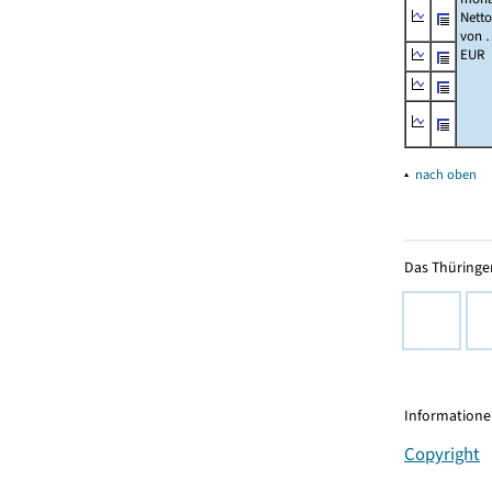
Nett
von 
EUR
▴
nach oben
Das Thüringer
Informationen
Copyright