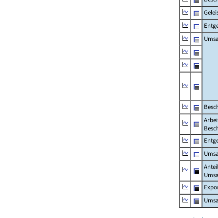
Gelei
Entge
Umsa
Besch
Arbei
Besch
Entge
Umsat
Antei
Umsa
Expo
Umsat