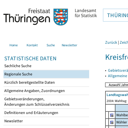
THÜRIN
Zurück
|
Zeic
Home
Kontakt
Suche
Newsletter
Kreisfr
STATISTISCHE DATEN
Sachliche Suche
▸
Gebietsverä
Regionale Suche
▸
Allgemeine
Kürzlich bereitgestellte Daten
Allgemeine Angaben, Zuordnungen
Landtagswah
Gebietsveränderungen,
2004: Wahltag: 
Änderungen zum Schlüsselverzeichnis
Definitionen und Erläuterungen
Wahlbe
Newsletter
Wähler