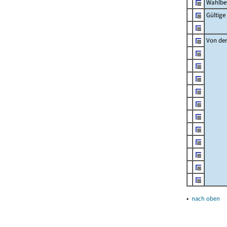
Wahlbet
Gültig
Von den
▴
nach oben