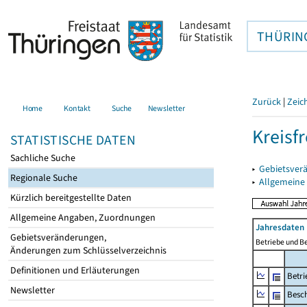
THÜRIN
Zurück
|
Zeic
Home
Kontakt
Suche
Newsletter
Kreisfr
STATISTISCHE DATEN
Sachliche Suche
▸
Gebietsverä
Regionale Suche
▸
Allgemeine
Kürzlich bereitgestellte Daten
Allgemeine Angaben, Zuordnungen
Jahresdaten 
Gebietsveränderungen,
Betriebe und B
Änderungen zum Schlüsselverzeichnis
Definitionen und Erläuterungen
Betri
Newsletter
Besch