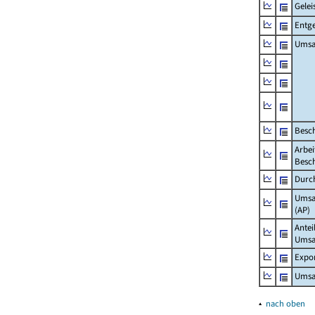
Gelei
Entge
Umsa
Besch
Arbei
Besch
Durch
Umsat
(AP)
Antei
Umsa
Expo
Umsat
▴
nach oben