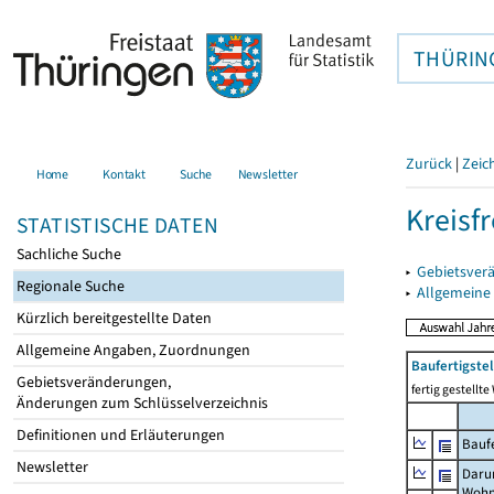
THÜRIN
Zurück
|
Zeic
Home
Kontakt
Suche
Newsletter
Kreisfr
STATISTISCHE DATEN
Sachliche Suche
▸
Gebietsverä
Regionale Suche
▸
Allgemeine
Kürzlich bereitgestellte Daten
Allgemeine Angaben, Zuordnungen
Baufertigste
Gebietsveränderungen,
fertig gestell
Änderungen zum Schlüsselverzeichnis
Definitionen und Erläuterungen
Baufe
Newsletter
Daru
Wohn