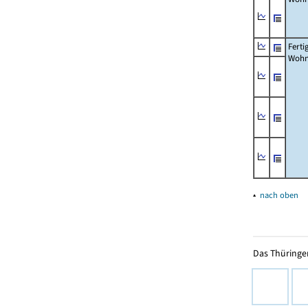
Ferti
Wohn
▴
nach oben
Das Thüringer