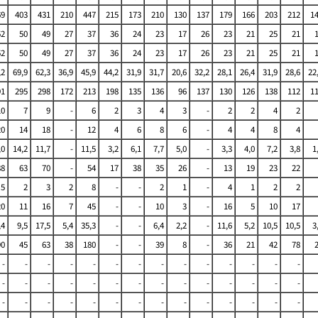
69
403
431
210
447
215
173
210
130
137
179
166
203
212
1
52
50
49
27
37
36
24
23
17
26
23
21
25
21
52
50
49
27
37
36
24
23
17
26
23
21
25
21
,2
69,9
62,3
36,9
45,9
44,2
31,9
31,7
20,6
32,2
28,1
26,4
31,9
28,6
22
91
295
298
172
213
198
135
136
96
137
130
126
138
112
1
10
7
9
-
6
2
3
4
3
-
2
2
4
2
20
14
18
-
12
4
6
8
6
-
4
4
8
4
,0
14,2
11,7
-
11,5
3,2
6,1
7,7
5,0
-
3,3
4,0
7,2
3,8
1
88
63
70
-
54
17
38
35
26
-
13
19
23
22
5
2
3
2
8
-
-
2
1
-
4
1
2
2
20
11
16
7
45
-
-
10
3
-
16
5
10
17
,4
9,5
17,5
5,4
35,3
-
-
6,4
2,2
-
11,6
5,2
10,5
10,5
3
90
45
63
38
180
-
-
39
8
-
36
21
42
78
-
-
-
-
-
-
-
-
-
-
-
-
-
-
-
-
-
-
-
-
-
-
-
-
-
-
-
-
-
-
-
-
-
-
-
-
-
-
-
-
-
-