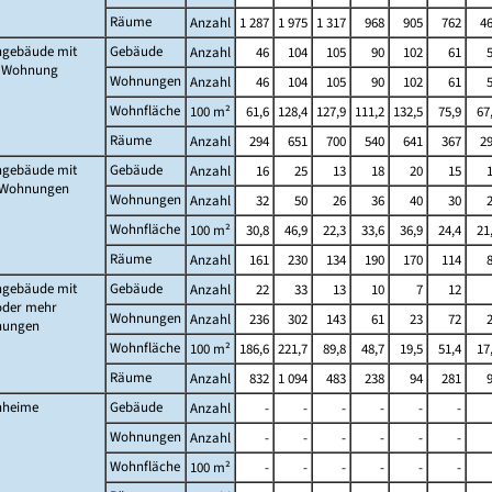
Räume
Anzahl
1 287
1 975
1 317
968
905
762
4
gebäude mit
Gebäude
Anzahl
46
104
105
90
102
61
r Wohnung
Wohnungen
Anzahl
46
104
105
90
102
61
Wohnfläche
100 m²
61,6
128,4
127,9
111,2
132,5
75,9
67
Räume
Anzahl
294
651
700
540
641
367
2
gebäude mit
Gebäude
Anzahl
16
25
13
18
20
15
 Wohnungen
Wohnungen
Anzahl
32
50
26
36
40
30
Wohnfläche
100 m²
30,8
46,9
22,3
33,6
36,9
24,4
21
Räume
Anzahl
161
230
134
190
170
114
gebäude mit
Gebäude
Anzahl
22
33
13
10
7
12
oder mehr
Wohnungen
Anzahl
236
302
143
61
23
72
ungen
Wohnfläche
100 m²
186,6
221,7
89,8
48,7
19,5
51,4
17
Räume
Anzahl
832
1 094
483
238
94
281
heime
Gebäude
Anzahl
-
-
-
-
-
-
Wohnungen
Anzahl
-
-
-
-
-
-
Wohnfläche
100 m²
-
-
-
-
-
-