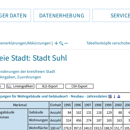
GER DATEN
DATENERHEBUNG
SERVIC
henerklärungen/Abkürzungen
|
Tabellenköpfe verschob
eie Stadt: Stadt Suhl
nderungen der kreisfreien Stadt
 Angaben, Zuordnungen
ungen für Wohngebäude und Gebäudeart - Neubau - Jahresdaten
Merkmal
Einheit
1995
1996
1997
1998
1999
2000
200
gebäude
Gebäude
Anzahl
84
162
131
118
129
88
ammen
Wohnungen
Anzahl
314
456
274
187
165
163
Wohnfläche
100 m²
278,9
397,0
240,0
193,5
188,9
151,7
105