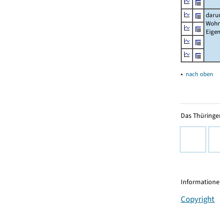
daru
Wohn
Eige
▴
nach oben
Das Thüringer
Informationen
Copyright