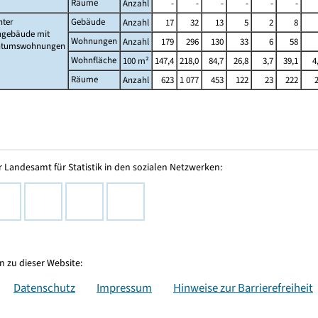
Räume
Anzahl
-
-
-
-
-
-
nter
Gebäude
Anzahl
17
32
13
5
2
8
gebäude mit
Wohnungen
Anzahl
179
296
130
33
6
58
ntumswohnungen
Wohnfläche
100 m²
147,4
218,0
84,7
26,8
3,7
39,1
4
Räume
Anzahl
623
1 077
453
122
23
222
 Landesamt für Statistik in den sozialen Netzwerken:
 zu dieser Website:
Datenschutz
Impressum
Hinweise zur Barrierefreiheit