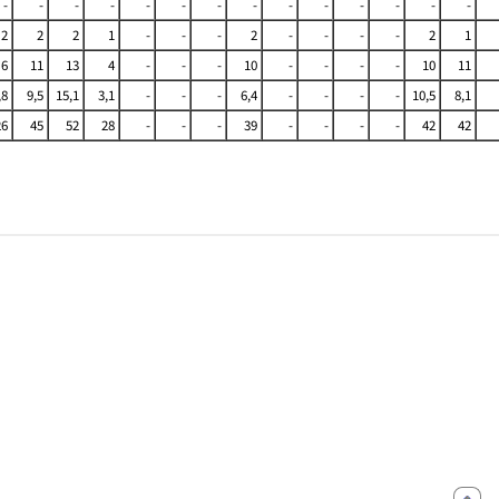
-
-
-
-
-
-
-
-
-
-
-
-
-
-
2
2
2
1
-
-
-
2
-
-
-
-
2
1
6
11
13
4
-
-
-
10
-
-
-
-
10
11
,8
9,5
15,1
3,1
-
-
-
6,4
-
-
-
-
10,5
8,1
26
45
52
28
-
-
-
39
-
-
-
-
42
42