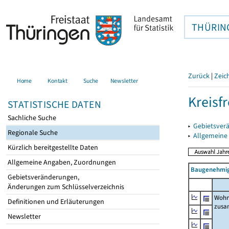
THÜRIN
Zurück
|
Zeic
Home
Kontakt
Suche
Newsletter
Kreisfr
STATISTISCHE DATEN
Sachliche Suche
▸
Gebietsverä
Regionale Suche
▸
Allgemeine
Kürzlich bereitgestellte Daten
Allgemeine Angaben, Zuordnungen
Baugenehmig
Gebietsveränderungen,
Änderungen zum Schlüsselverzeichnis
Wohn
Definitionen und Erläuterungen
zus
Newsletter